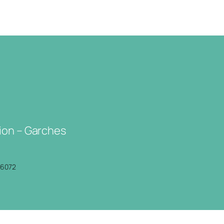
ion – Garches
P6072