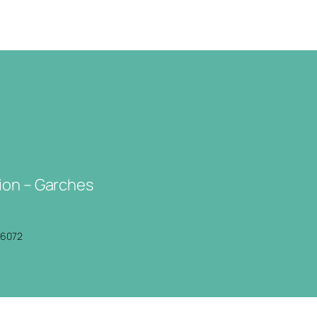
ion – Garches
P6072