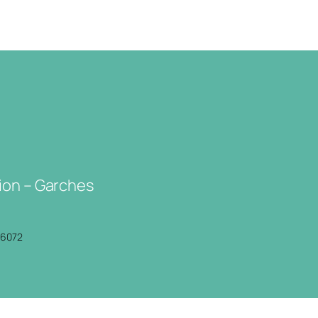
ion – Garches
P6072