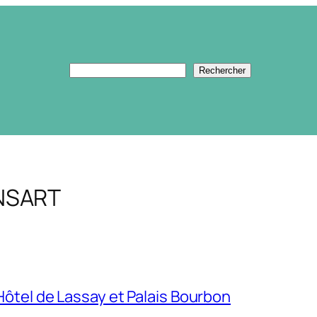
Rechercher
Rechercher
NSART
ôtel de Lassay et Palais Bourbon