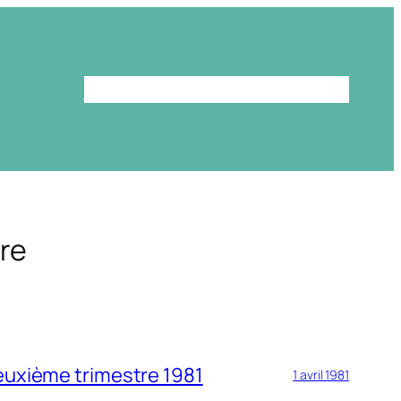
Le programme
La bibliothèque
re
euxième trimestre 1981
1 avril 1981