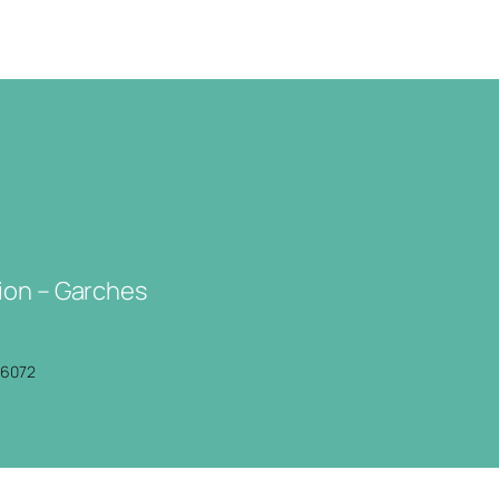
ion – Garches
P6072