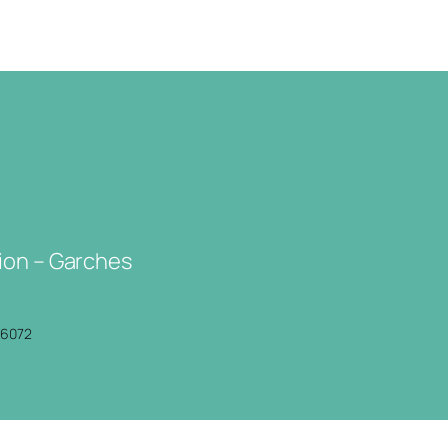
ion – Garches
P6072