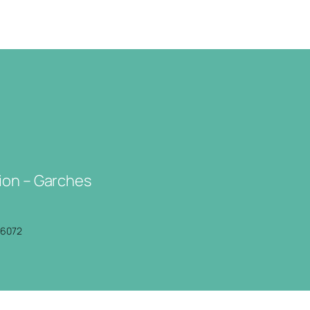
ion – Garches
P6072