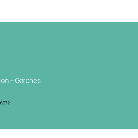
ion – Garches
P6072