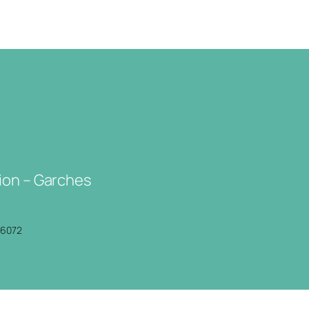
ion – Garches
P6072