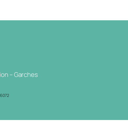
ion – Garches
P6072