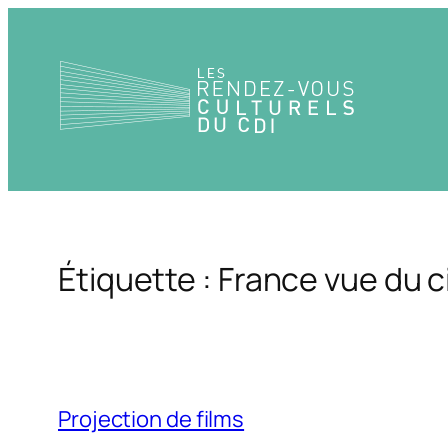
Aller
au
contenu
Étiquette :
France vue du c
Projection de films