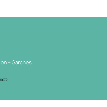
ion – Garches
P6072