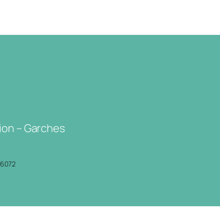
ion – Garches
P6072