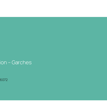
ion – Garches
P6072