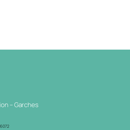
ion – Garches
P6072