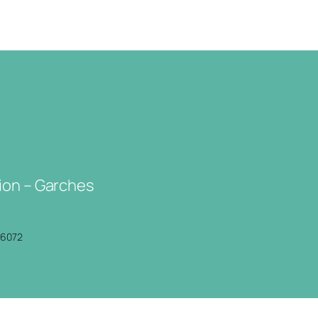
ion – Garches
P6072