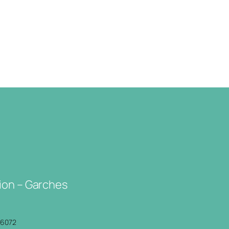
ion – Garches
P6072