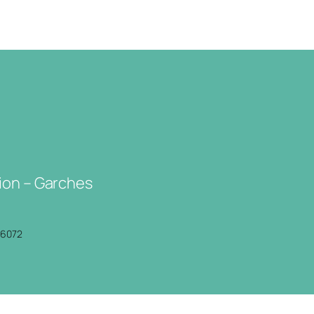
ion – Garches
P6072