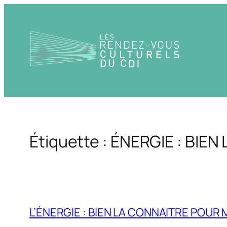
Aller
au
contenu
Étiquette :
ÉNERGIE : BIEN
L’ÉNERGIE : BIEN LA CONNAITRE POUR 