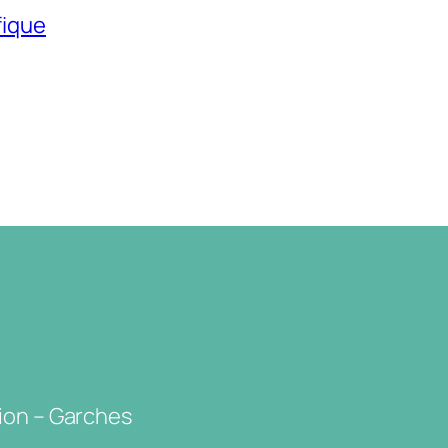
fique
ion – Garches