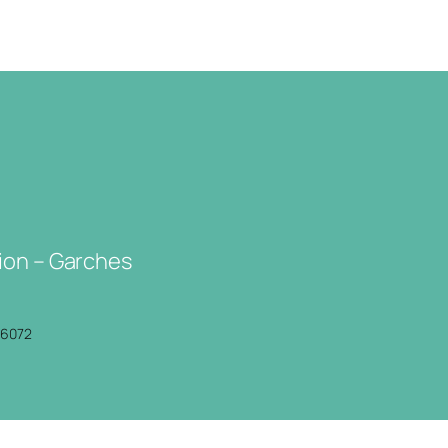
ion – Garches
P6072