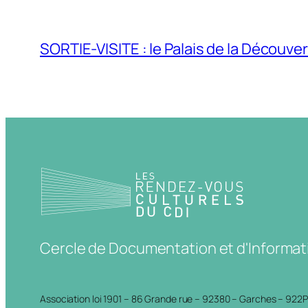
SORTIE-VISITE : le Palais de la Découve
Cercle de Documentation et d'Informat
Association loi 1901 – 86 Grande rue – 92380 – Garches – 922