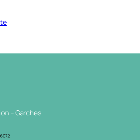
rte
ion – Garches
P6072