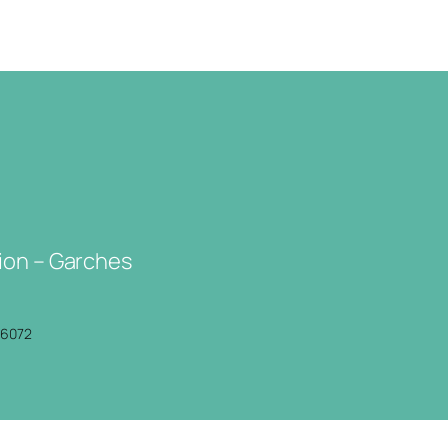
ion – Garches
P6072