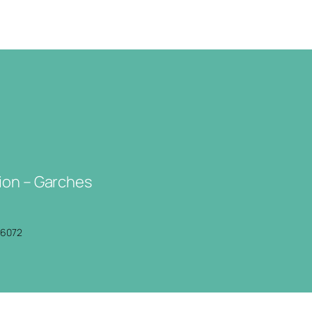
ion – Garches
P6072