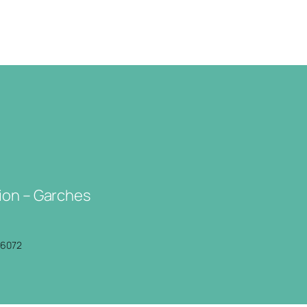
ion – Garches
P6072