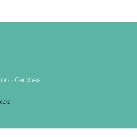
ion – Garches
P6072