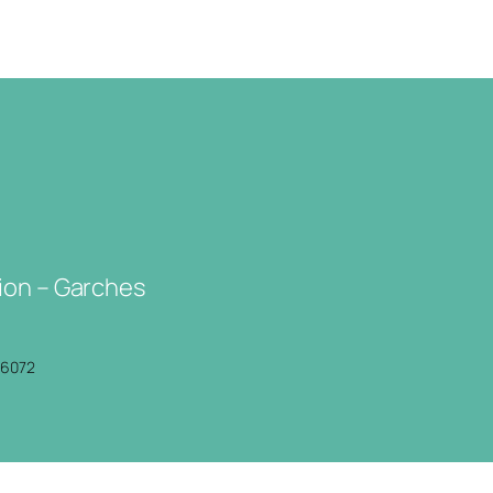
ion – Garches
P6072