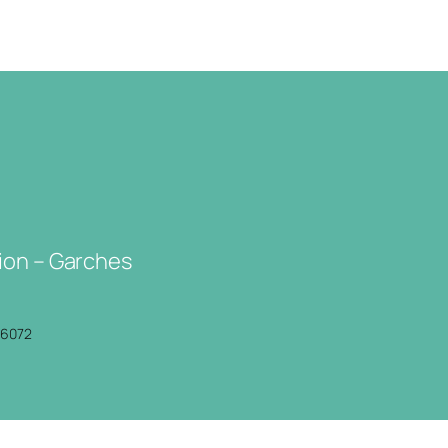
ion – Garches
P6072