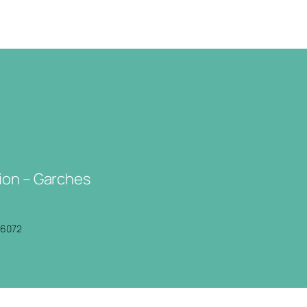
ion – Garches
P6072