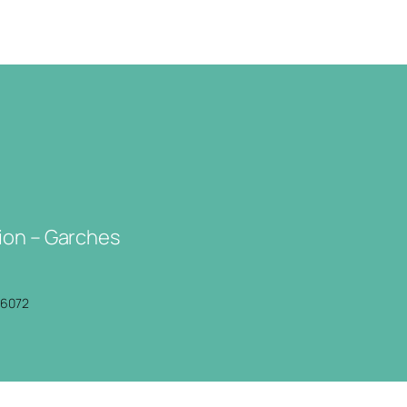
ion – Garches
P6072