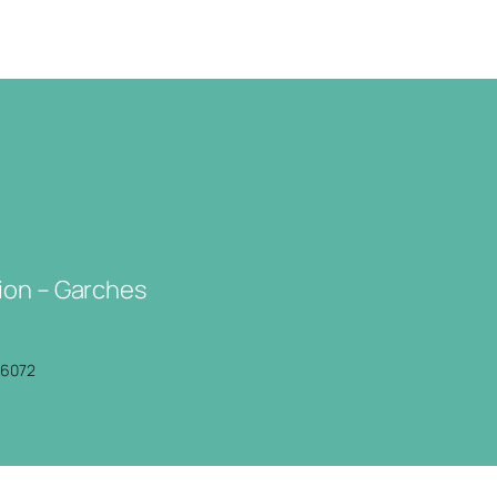
ion – Garches
P6072