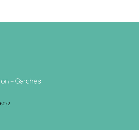
ion – Garches
P6072