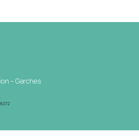
ion – Garches
P6072