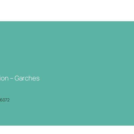
ion – Garches
P6072