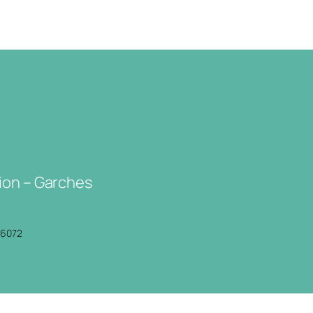
ion – Garches
P6072