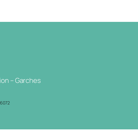
ion – Garches
P6072