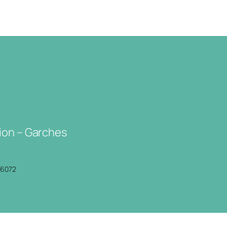
ion – Garches
P6072