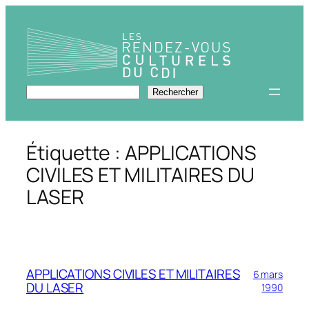
Aller
au
contenu
Rechercher
Rechercher
Étiquette :
APPLICATIONS
CIVILES ET MILITAIRES DU
LASER
APPLICATIONS CIVILES ET MILITAIRES
6 mars
DU LASER
1990