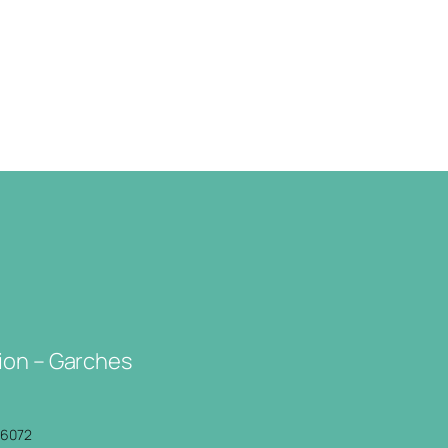
ion – Garches
P6072