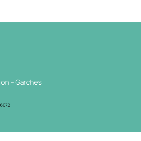
ion – Garches
P6072