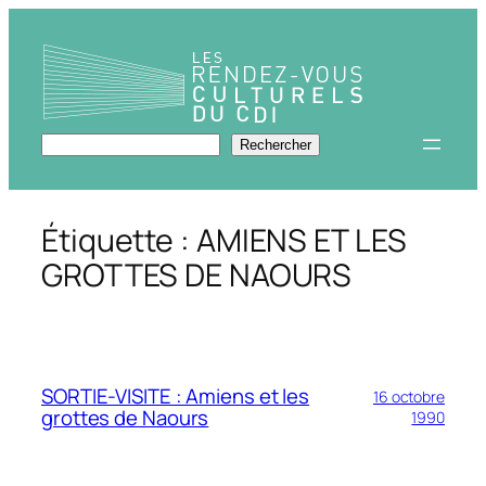
Aller
au
contenu
Rechercher
Rechercher
Étiquette :
AMIENS ET LES
GROTTES DE NAOURS
SORTIE-VISITE : Amiens et les
16 octobre
grottes de Naours
1990