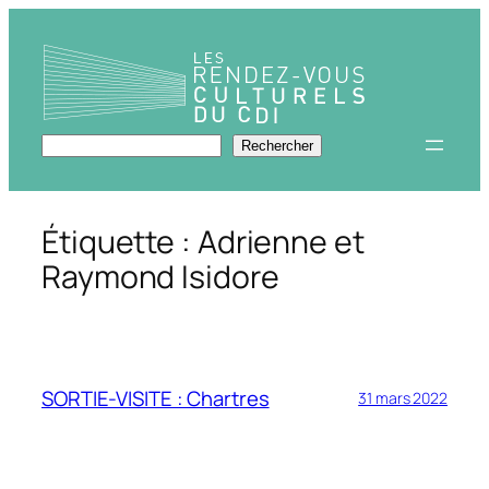
Aller
au
contenu
Rechercher
Rechercher
Étiquette :
Adrienne et
Raymond Isidore
SORTIE-VISITE : Chartres
31 mars 2022