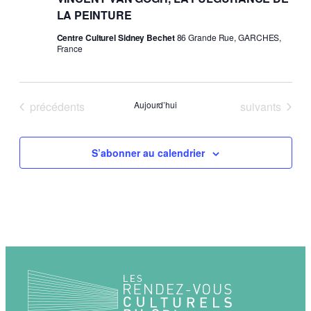
LA PEINTURE
Centre Culturel Sidney Bechet
86 Grande Rue, GARCHES,
France
Évènements
Évènements
précédents
Aujourd’hui
suivants
S’abonner au calendrier