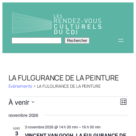
Rechercher
Rechercher
LA FULGURANCE DE LA PEINTURE
Évènements
LA FULGURANCE DE LA PEINTURE
Évènements
Navi
Navi
À venir
Liste
de
par
Sélectionnez
vues
novembre 2026
une
Évèn
cons
date.
3 novembre 2026 @ 14 h 30 min
–
16 h 00 min
MAR
3
VINCENT VAN GOGH, LA FULGURANCE DE