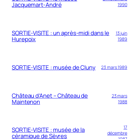
Jacquemart-André
1990
SORTIE-VISITE : un après-midi dans le
13 juin
Hurepoix
1989
SORTIE-VISITE : musée de Cluny
23 mars 1989
Château d’Anet – Château de
23 mars
Maintenon
1988
17
SORTIE-VISITE : musée de la
décembre
céramique de Sèvres
1987